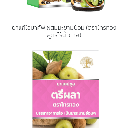
ยาแก้ไอมาคัฟ ผสมมะขามป้อม (ตราไทรทอง
สูตรไร้น้ำตาล)