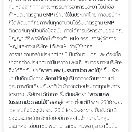
คน หลังจากที่ทางคณะกรรมการอาหารและยา ได้นำข้อ
กำหนดมาตรฐาน
GMP
เข้ามาใช้ในประเทศไทย ทางบริษัทฯ
ก็ได้พัฒนาศักยภาพในทุกด้านจนได้รับมาตรฐาน
GMP
ติดต่อกันทุกปีจนถึงปัจจุบัน ภายใต้การบริหารงานของ คุณ
ปัญญา ศิริพรพิทักษ์ ดำรงตำแหน่ง กรรมการผู้จัดการ
ใหญ่ และทางบริษัทฯ ได้เล็งเห็นว่าผู้ใช้ยากลุ่ม
พาราเซตามอลในประเทศไทยมีเป็นจำนวนมาก และ ต้องซื้อ
ยาจากต่างประเทศมาใช้ในราคาแพงเกินสมควร ทางบริษัทฯ
จึงได้คิดค้น ยา
“พาราแคพ (บรรเทาปวด ลดไข้)”
ขึ้น เพื่อ
มาเป็นอีกหนึ่งทางเลือกให้กับผู้บริโภคทางด้านราคา แต่
คุณภาพทัดเทียมกับยาที่นำเข้าจากต่างประเทศทุกประการ
โดยทาง บริษัทฯ ได้ทำการเริ่มต้นผลิตยา
“พาราแคพ
(บรรเทาปวด ลดไข้)”
ออกสู่ตลาด ตั้งแต่ปี พ.ศ. 2538 ระยะ
เวลาจนถึงปัจจุบัน รวม 26 ปี โดยมียอดขายเป็นอันดับ 3
ของประเทศไทย อีกทั้งยังมีการส่งไปจำหน่ายในกลุ่ม
ประเทศอาเซียน เช่น พม่า, มาเลเซีย, กัมพูชา, ลาว เป็นต้น